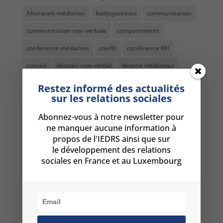
Afterwork médiation
bodysystemics
communication
communication non verbale
comportement
conference médiation
conflit
conférence RH
conseil
decoder non-verbal
devenir médiateur
dialogue social
diplome médiateur
DRH
formation
Restez informé des actualités
sur les relations sociales
formation comportement
formation DRH Paris
Abonnez-vous à notre newsletter pour
Formation médiation
formation médiation Luxembourg
ne manquer aucune information à
formation médiation metz
formation non-verbal
propos de l'IEDRS ainsi que sur
le développement des relations
Formation résolution conflits Paris
harcèlement
sociales en France et au Luxembourg
harcèlement moral au travail
langage non verbal
management
management bienveillant
manipulation bienveillante
manipulation en entreprise
médiateur Luxembourg
médiateur professionnel Metz