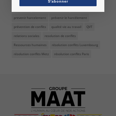
S'abonner
médiation
Networking médiation
outils du médiateur
prevenir harcelement
prévenir le harcèlement
prévention de conflits
qualité vie au travail
QVT
relations sociales
resolution de conflits
Ressources humaines
résolution conflits Luxembourg
résolution conflits Metz
résolution conflits Paris