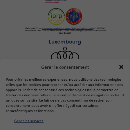
Christian BOS est
Intervenant en Prévention des Risques Professionnels
(n° 39/2024)
auprès de la DREETS et du Ministère du Travail, ainsi qu'expert judiciaire auprès de la
Cour d'Appel.
Luxembourg
Gérer le consentement
Pour offrir les meilleures expériences, nous utilisons des technologies
IEDRS France
telles que les cookies pour stocker et/ou accéder aux informations des
appareils. Le fait de consentir à ces technologies nous permettra de
2 bis Rue Lafayette
traiter des données telles que le comportement de navigation ou les ID
57000 Metz
uniques sur ce site. Le fait de ne pas consentir ou de retirer son
Email :
contact@iedrs.com
consentement peut avoir un effet négatif sur certaines
Tél. :
+33 (0)3 87 50 81 58
caractéristiques et fonctions.
N° SIRET :
41 57 0332157
Gérer les services
IEDRS Luxembourg