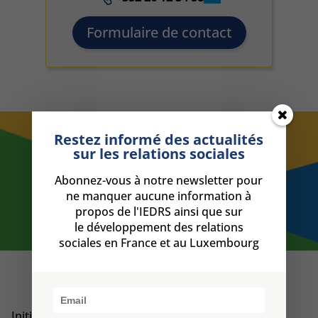
Formulaire de contact
Restez informé des actualités
Découvrez nos deux modules
sur les relations sociales
de formation
Abonnez-vous à notre newsletter pour
De l’initiation au perfectionnement, nous
ne manquer aucune information à
vous proposons deux programmes de
propos de l'IEDRS ainsi que sur
formation complémentaires
le développement des relations
sociales en France et au Luxembourg
Initiation (2 jours)
Initiez-vous à la communication non-verbale en