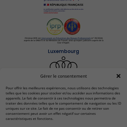
Christian BOS est
Intervenant en Prévention des Risques Professionnels
(n° 39/2024)
auprès de la DREETS et du Ministère du Travail, ainsi qu'expert judiciaire auprès de la
Cour d'Appel.
Luxembourg
Gérer le consentement
Pour offrir les meilleures expériences, nous utilisons des technologies
IEDRS France
telles que les cookies pour stocker et/ou accéder aux informations des
appareils. Le fait de consentir à ces technologies nous permettra de
2 bis Rue Lafayette
traiter des données telles que le comportement de navigation ou les ID
57000 Metz
uniques sur ce site. Le fait de ne pas consentir ou de retirer son
Email :
contact@iedrs.com
consentement peut avoir un effet négatif sur certaines
Tél. :
+33 (0)3 87 50 81 58
caractéristiques et fonctions.
N° SIRET :
41 57 0332157