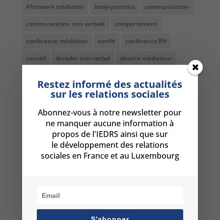
Afterwork médiation
bodysystemics
communication
communication non verbale
comportement
conference médiation
conflit
conférence RH
conseil
decoder non-verbal
devenir médiateur
dialogue social
diplome médiateur
DRH
formation
Restez informé des actualités
sur les relations sociales
formation comportement
formation DRH Paris
Formation médiation
formation médiation Luxembourg
Abonnez-vous à notre newsletter pour
ne manquer aucune information à
formation médiation metz
formation non-verbal
propos de l'IEDRS ainsi que sur
le développement des relations
Formation résolution conflits Paris
harcèlement
sociales en France et au Luxembourg
harcèlement moral au travail
langage non verbal
management
management bienveillant
manipulation bienveillante
manipulation en entreprise
médiateur Luxembourg
médiateur professionnel Metz
S'abonner