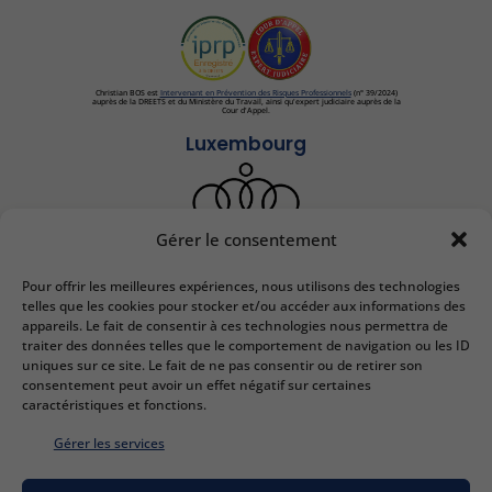
Christian BOS est
Intervenant en Prévention des Risques Professionnels
(n° 39/2024)
auprès de la DREETS et du Ministère du Travail, ainsi qu'expert judiciaire auprès de la
Cour d'Appel.
Luxembourg
Gérer le consentement
Pour offrir les meilleures expériences, nous utilisons des technologies
IEDRS France
telles que les cookies pour stocker et/ou accéder aux informations des
appareils. Le fait de consentir à ces technologies nous permettra de
2 bis Rue Lafayette
traiter des données telles que le comportement de navigation ou les ID
57000 Metz
uniques sur ce site. Le fait de ne pas consentir ou de retirer son
Email :
contact@iedrs.com
consentement peut avoir un effet négatif sur certaines
Tél. :
+33 (0)3 87 50 81 58
caractéristiques et fonctions.
N° SIRET :
41 57 0332157
Gérer les services
IEDRS Luxembourg