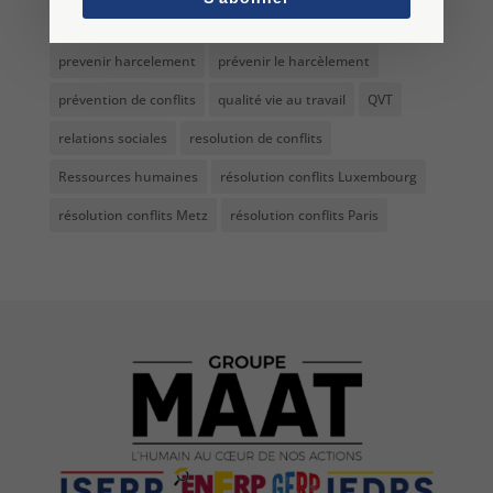
médiation
Networking médiation
outils du médiateur
prevenir harcelement
prévenir le harcèlement
prévention de conflits
qualité vie au travail
QVT
relations sociales
resolution de conflits
Ressources humaines
résolution conflits Luxembourg
résolution conflits Metz
résolution conflits Paris