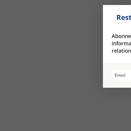
Rest
Abonnez
informa
relatio