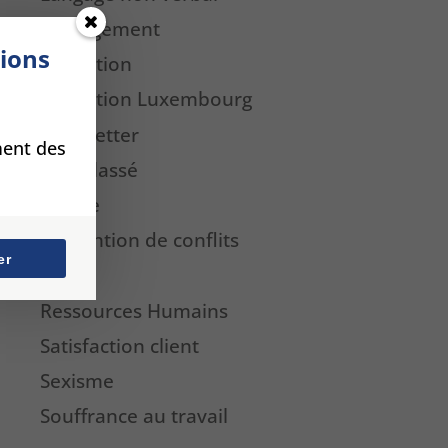
Management
tions
Médiation
Médiation Luxembourg
Newsletter
ment des
Non classé
Presse
Prévention de conflits
er
QVT
Ressources Humains
Satisfaction client
Sexisme
Souffrance au travail