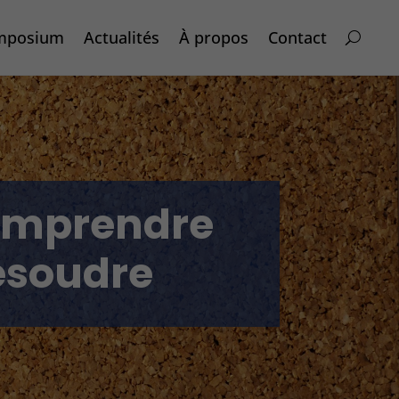
mposium
Actualités
À propos
Contact
Comprendre
résoudre