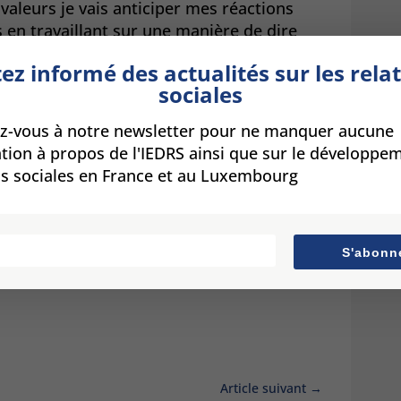
 valeurs je vais anticiper mes réactions
 en travaillant sur une manière de dire
t sincérité sans agressivité.
ez informé des actualités sur les rela
sociales
omprendre les différents enchainements
à s’envenimer et à faire de nos relations
-vous à notre newsletter pour ne manquer aucune
tion à propos de l'IEDRS ainsi que sur le développe
’accompagnement individualisé sur ces
ns sociales en France et au Luxembourg
hode et de l’organisation personnelle
r nos relations personnelles et sociales
S'abonn
Article suivant
→