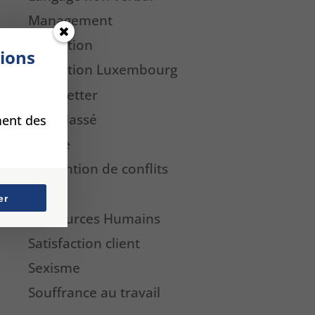
Management
Médiation
tions
Médiation Luxembourg
Newsletter
Non classé
ment des
Presse
Prévention de conflits
QVT
er
Ressources Humains
Satisfaction client
Sexisme
Souffrance au travail