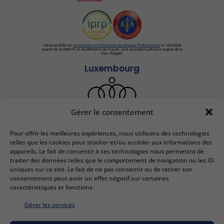
Christian BOS est
Intervenant en Prévention des Risques Professionnels
(n° 39/2024)
auprès de la DREETS et du Ministère du Travail, ainsi qu'expert judiciaire auprès de la
Cour d'Appel.
Luxembourg
Gérer le consentement
Pour offrir les meilleures expériences, nous utilisons des technologies
IEDRS France
telles que les cookies pour stocker et/ou accéder aux informations des
appareils. Le fait de consentir à ces technologies nous permettra de
2 bis Rue Lafayette
traiter des données telles que le comportement de navigation ou les ID
57000 Metz
uniques sur ce site. Le fait de ne pas consentir ou de retirer son
Email :
contact@iedrs.com
consentement peut avoir un effet négatif sur certaines
Tél. :
+33 (0)3 87 50 81 58
caractéristiques et fonctions.
N° SIRET :
41 57 0332157
Gérer les services
IEDRS Luxembourg