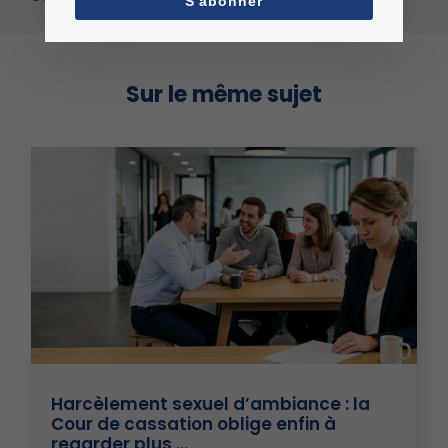
S'abonner
Sur le même sujet
Harcèlement sexuel d’ambiance : la
Cour de cassation oblige enfin à
regarder plus …