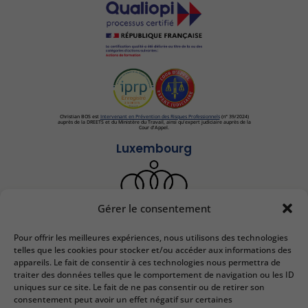
Christian BOS est
Intervenant en Prévention des Risques Professionnels
(n° 39/2024)
auprès de la DREETS et du Ministère du Travail, ainsi qu'expert judiciaire auprès de la
Cour d'Appel.
Luxembourg
Gérer le consentement
Pour offrir les meilleures expériences, nous utilisons des technologies
IEDRS France
telles que les cookies pour stocker et/ou accéder aux informations des
appareils. Le fait de consentir à ces technologies nous permettra de
2 bis Rue Lafayette
traiter des données telles que le comportement de navigation ou les ID
57000 Metz
uniques sur ce site. Le fait de ne pas consentir ou de retirer son
Email :
contact@iedrs.com
consentement peut avoir un effet négatif sur certaines
Tél. :
+33 (0)3 87 50 81 58