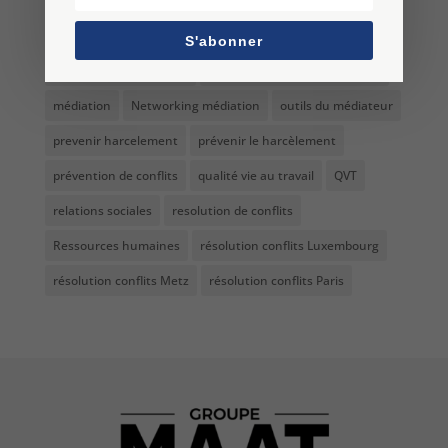
management
management bienveillant
manipulation bienveillante
manipulation en entreprise
S'abonner
médiateur Luxembourg
médiateur professionnel Metz
médiation
Networking médiation
outils du médiateur
prevenir harcelement
prévenir le harcèlement
prévention de conflits
qualité vie au travail
QVT
relations sociales
resolution de conflits
Ressources humaines
résolution conflits Luxembourg
résolution conflits Metz
résolution conflits Paris