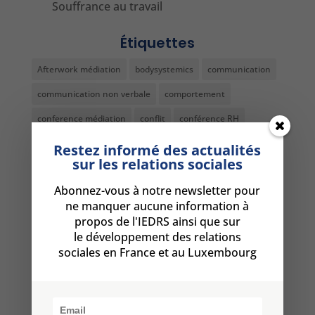
Souffrance au travail
Étiquettes
Afterwork médiation
bodysystemics
communication
communication non verbale
comportement
conference médiation
conflit
conférence RH
conseil
decoder non-verbal
devenir médiateur
Restez informé des actualités
sur les relations sociales
dialogue social
diplome médiateur
DRH
formation
Abonnez-vous à notre newsletter pour
formation comportement
formation DRH Paris
ne manquer aucune information à
Formation médiation
formation médiation Luxembourg
propos de l'IEDRS ainsi que sur
le développement des relations
formation médiation metz
formation non-verbal
sociales en France et au Luxembourg
Formation résolution conflits Paris
harcèlement
harcèlement moral au travail
langage non verbal