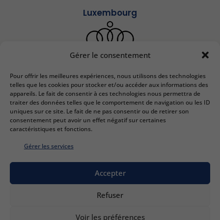
Luxembourg
Gérer le consentement
Pour offrir les meilleures expériences, nous utilisons des technologies
IEDRS France
telles que les cookies pour stocker et/ou accéder aux informations des
appareils. Le fait de consentir à ces technologies nous permettra de
2 bis Rue Lafayette
traiter des données telles que le comportement de navigation ou les ID
57000 Metz
uniques sur ce site. Le fait de ne pas consentir ou de retirer son
Email :
contact@iedrs.com
consentement peut avoir un effet négatif sur certaines
Tél. :
+33 (0)3 87 50 81 58
caractéristiques et fonctions.
N° SIRET :
41 57 0332157
Gérer les services
IEDRS Luxembourg
Accepter
Chambre des Métiers du Luxembourg
2 Circuit de la Foire Internationale
L-1347 Luxembourg
Refuser
Email :
contact@iedrs.com
Tél. :
+352 26 12 34 58
Voir les préférences