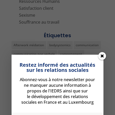
Ressources Humains
Satisfaction client
Sexisme
Souffrance au travail
Étiquettes
Afterwork médiation
bodysystemics
communication
communication non verbale
comportement
conference médiation
conflit
conférence RH
Restez informé des actualités
sur les relations sociales
conseil
decoder non-verbal
devenir médiateur
Abonnez-vous à notre newsletter pour
dialogue social
diplome médiateur
DRH
formation
ne manquer aucune information à
formation comportement
formation DRH Paris
propos de l'IEDRS ainsi que sur
le développement des relations
Formation médiation
formation médiation Luxembourg
sociales en France et au Luxembourg
formation médiation metz
formation non-verbal