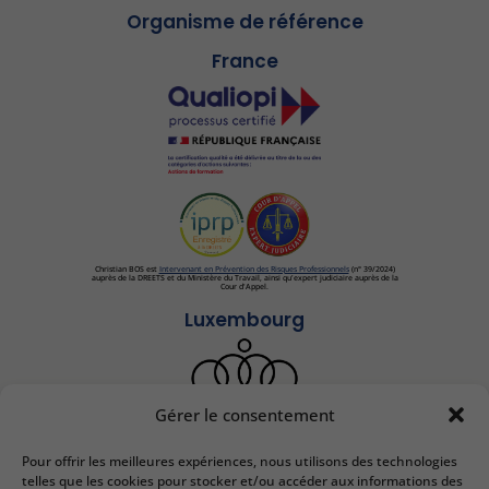
Organisme de référence
France
Christian BOS est
Intervenant en Prévention des Risques Professionnels
(n° 39/2024)
auprès de la DREETS et du Ministère du Travail, ainsi qu'expert judiciaire auprès de la
Cour d'Appel.
Luxembourg
Gérer le consentement
Pour offrir les meilleures expériences, nous utilisons des technologies
IEDRS France
telles que les cookies pour stocker et/ou accéder aux informations des