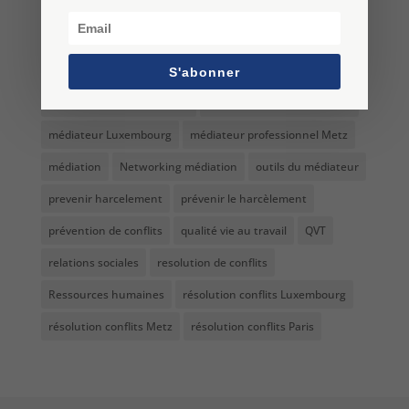
Formation résolution conflits Paris
harcèlement
harcèlement moral au travail
langage non verbal
management
management bienveillant
S'abonner
manipulation bienveillante
manipulation en entreprise
médiateur Luxembourg
médiateur professionnel Metz
médiation
Networking médiation
outils du médiateur
prevenir harcelement
prévenir le harcèlement
prévention de conflits
qualité vie au travail
QVT
relations sociales
resolution de conflits
Ressources humaines
résolution conflits Luxembourg
résolution conflits Metz
résolution conflits Paris