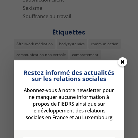
Sexisme
Souffrance au travail
Étiquettes
Afterwork médiation
bodysystemics
communication
communication non verbale
comportement
conference médiation
conflit
conférence RH
Restez informé des actualités
conseil
decoder non-verbal
devenir médiateur
sur les relations sociales
dialogue social
diplome médiateur
DRH
formation
Abonnez-vous à notre newsletter pour
ne manquer aucune information à
formation comportement
formation DRH Paris
propos de l'IEDRS ainsi que sur
Formation médiation
formation médiation Luxembourg
le développement des relations
sociales en France et au Luxembourg
formation médiation metz
formation non-verbal
Formation résolution conflits Paris
harcèlement