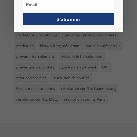
harcèlement moral au travail
langage non verbal
management
management bienveillant
S'abonner
manipulation bienveillante
manipulation en entreprise
médiateur Luxembourg
médiateur professionnel Metz
médiation
Networking médiation
outils du médiateur
prevenir harcelement
prévenir le harcèlement
prévention de conflits
qualité vie au travail
QVT
relations sociales
resolution de conflits
Ressources humaines
résolution conflits Luxembourg
résolution conflits Metz
résolution conflits Paris