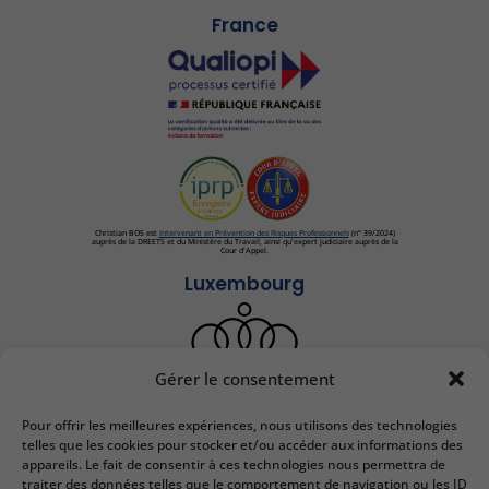
France
Christian BOS est
Intervenant en Prévention des Risques Professionnels
(n° 39/2024)
auprès de la DREETS et du Ministère du Travail, ainsi qu'expert judiciaire auprès de la
Cour d'Appel.
Luxembourg
Gérer le consentement
Pour offrir les meilleures expériences, nous utilisons des technologies
IEDRS France
telles que les cookies pour stocker et/ou accéder aux informations des
appareils. Le fait de consentir à ces technologies nous permettra de
2 bis Rue Lafayette
traiter des données telles que le comportement de navigation ou les ID