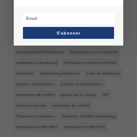
formation médiation metz
formation non-verbal
Formation résolution conflits Paris
harcèlement
harcèlement moral au travail
langage non verbal
S'abonner
management
management bienveillant
manipulation bienveillante
manipulation en entreprise
médiateur Luxembourg
médiateur professionnel Metz
médiation
Networking médiation
outils du médiateur
prevenir harcelement
prévenir le harcèlement
prévention de conflits
qualité vie au travail
QVT
relations sociales
resolution de conflits
Ressources humaines
résolution conflits Luxembourg
résolution conflits Metz
résolution conflits Paris