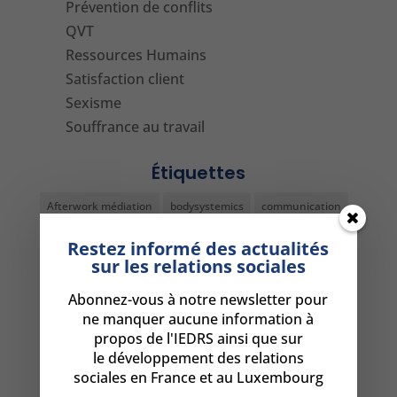
Prévention de conflits
QVT
Ressources Humains
Satisfaction client
Sexisme
Souffrance au travail
Étiquettes
Afterwork médiation
bodysystemics
communication
communication non verbale
comportement
Restez informé des actualités
sur les relations sociales
conference médiation
conflit
conférence RH
Abonnez-vous à notre newsletter pour
conseil
decoder non-verbal
devenir médiateur
ne manquer aucune information à
dialogue social
diplome médiateur
DRH
formation
propos de l'IEDRS ainsi que sur
le développement des relations
formation comportement
formation DRH Paris
sociales en France et au Luxembourg
Formation médiation
formation médiation Luxembourg