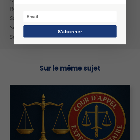
Ressources Humains
Satisfaction client
Sexisme
S'abonner
Souffrance au travail
Sur le même sujet