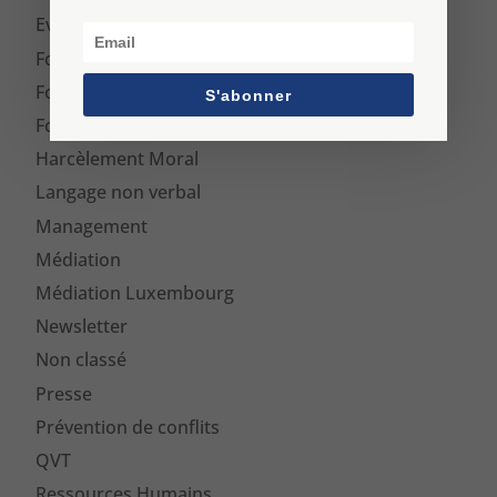
Evénements
Formation
Formation Médiateur
S'abonner
Formation Médiation
Harcèlement Moral
Langage non verbal
Management
Médiation
Médiation Luxembourg
Newsletter
Non classé
Presse
Prévention de conflits
QVT
Ressources Humains