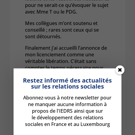
pour ne serait-ce qu’évoquer le sujet
avec Mme T ou le PDG.
Mes collègues m’ont soutenu et
conseillé ; rares sont ceux qui se
sont détournés.
Finalement j’ai accueilli l’annonce de
mon licenciement comme une
véritable libération. C’était sans
compter le temps nécessaire pour
me retrouver, me reconstruire. J’en
Restez informé des actualités
garde une fragilité. Les détails sont
sur les relations sociales
oubliés mais les émotions restent
vives.
Abonnez-vous à notre newsletter pour
ne manquer aucune information à
propos de l'IEDRS ainsi que sur
le développement des relations
(Photos :
Freepik.com
)
sociales en France et au Luxembourg