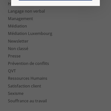
Harcèlement Moral
Langage non verbal
Management
Médiation
Médiation Luxembourg
Newsletter
Non classé
Presse
Prévention de conflits
QVT
Ressources Humains
Satisfaction client
Sexisme
Souffrance au travail