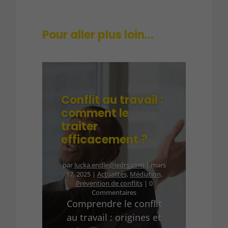
Pour aller plus loin…
Conflit au travail :
comment le
traiter
efficacement ?
par
lucka.endle@iedrs.com
|
mars
17, 2025
|
Actualités
,
Médiation
,
Prévention de conflits
| 0
Commentaires
Comprendre le conflit
au travail : origines et