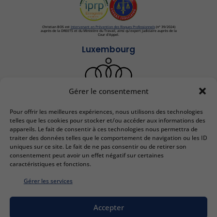
Christian BOS est
Intervenant en Prévention des Risques Professionnels
(n° 39/2024)
auprès de la DREETS et du Ministère du Travail, ainsi qu'expert judiciaire auprès de la
Cour d'Appel.
Luxembourg
Gérer le consentement
Pour offrir les meilleures expériences, nous utilisons des technologies
IEDRS France
telles que les cookies pour stocker et/ou accéder aux informations des
appareils. Le fait de consentir à ces technologies nous permettra de
2 bis Rue Lafayette
traiter des données telles que le comportement de navigation ou les ID
57000 Metz
uniques sur ce site. Le fait de ne pas consentir ou de retirer son
Email :
contact@iedrs.com
consentement peut avoir un effet négatif sur certaines
Tél. :
+33 (0)3 87 50 81 58
caractéristiques et fonctions.
N° SIRET :
41 57 0332157
Gérer les services
IEDRS Luxembourg
Accepter
Chambre des Métiers du Luxembourg