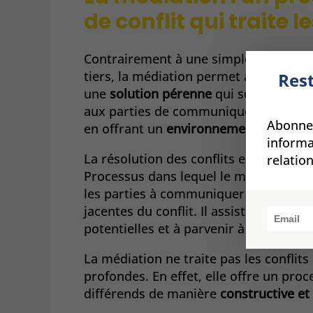
de conflit qui traite
Contrairement à une simple négociati
tiers, la médiation permet aux parties
Rest
une
solution pérenne
qui soit
mutuell
aux parties de communiquer efficace
Abonnez
en offrant un
environnement sûr et co
informa
La résolution des conflits en médiatio
relatio
Processus dans lequel le médiateur ag
les parties à communiquer efficacement
jacentes du conflit. Il assiste les part
potentielles et à parvenir à un accord 
La médiation ne traite pas les conflits
profondes. En effet, elle offre un pro
différends de manière
constructive et