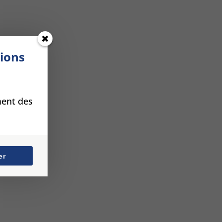
tions
ment des
er