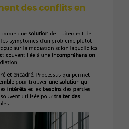
ment des conflits en
omme une
solution
de traitement de
ue les symptômes d’un problème plutôt
 reçue sur la médiation selon laquelle les
est souvent liée à une
incompréhension
diation.
uré et encadré
. Processus qui permet
semble
pour trouver
une
solution qui
 les
intérêts
et les
besoins
des parties
t souvent utilisée pour
traiter des
bles.