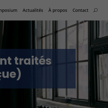
mposium
Actualités
À propos
Contact
nt traités
çue)