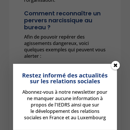
l’organisation.
Comment reconnaître un
pervers narcissique au
bureau ?
Afin de pouvoir repérer des
agissements dangereux, voici
quelques exemples qui peuvent vous
alerter :
En réunion, il arrive souvent en
retard et ne s’en excuse pas. Il
Restez informé des actualités
prend de la place et attire
sur les relations sociales
l’attention. Provocateur, il peut
créer la surprise : se mettre en
Abonnez-vous à notre newsletter pour
colère, humilier un collaborateur
ne manquer aucune information à
ou quitter la réunion sans
propos de l'IEDRS ainsi que sur
explication.
le développement des relations
Souvent, il embrouille avec des
grandes phrases compliquées,
sociales en France et au Luxembourg
logiques en apparence
uniquement, mais vides de